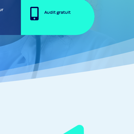

ur
Audit gratuit